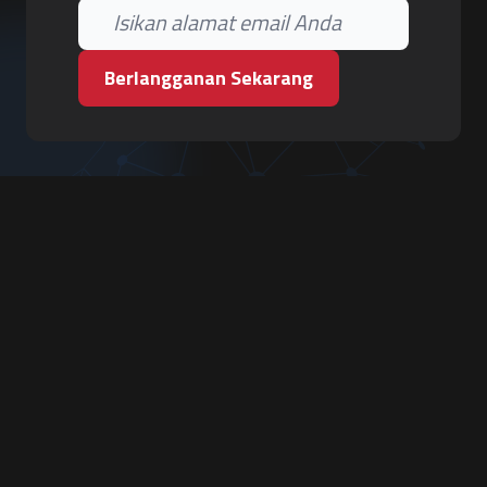
Berlangganan Sekarang
PT. Tiga Pilar Keamanan
Grha Karya Jody - Lantai 3
Jl. Cempaka Baru No.09, Karang Asem, Condongcatur
Depok, Sleman, D.I. Yogyakarta 55283