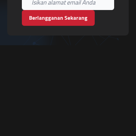
Berlangganan Sekarang
PT. Tiga Pilar Keamanan
Grha Karya Jody - Lantai 3
Jl. Cempaka Baru No.09, Karang Asem, Condongcatur
Depok, Sleman, D.I. Yogyakarta 55283
Hubungi Kami