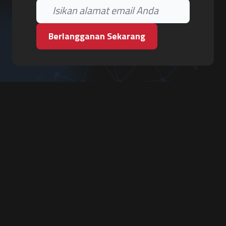
Berlangganan Sekarang
PT. Tiga Pilar Keamanan
Grha Karya Jody - Lantai 3
Jl. Cempaka Baru No.09, Karang Asem, Condongcatur
Depok, Sleman, D.I. Yogyakarta 55283