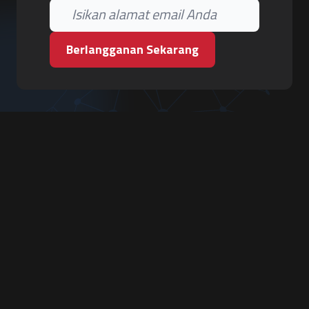
Berlangganan Sekarang
PT. Tiga Pilar Keamanan
Grha Karya Jody - Lantai 3
Jl. Cempaka Baru No.09, Karang Asem, Condongcatur
Depok, Sleman, D.I. Yogyakarta 55283