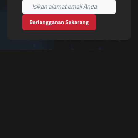
Berlangganan Sekarang
PT. Tiga Pilar Keamanan
Grha Karya Jody - Lantai 3
Jl. Cempaka Baru No.09, Karang Asem, Condongcatur
Depok, Sleman, D.I. Yogyakarta 55283