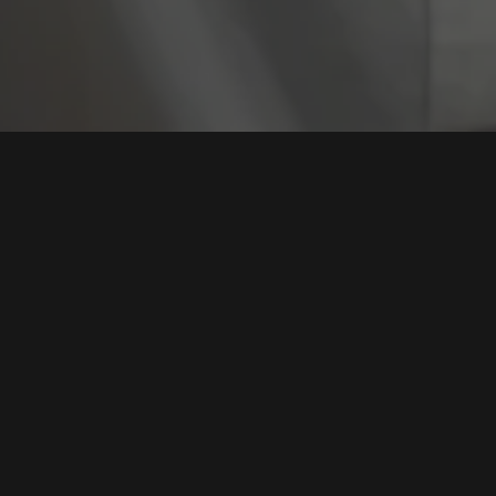
Tag:
Peretasan M
Bencana Rantai Pasok AI: Mercor Diretas, Data
Proyek Rahasia OpenAI hingga Meta Terancam
Bocor
Tags:
Peretasan Mercor
,
Keamanan AI
,
Lapsus Group
,
Rantai Pasok
Data OpenAI