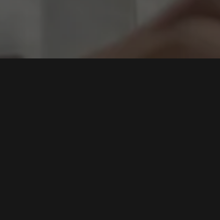
ercor
,