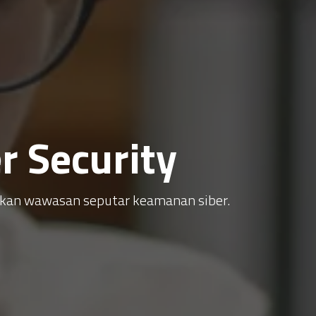
 Security
atkan wawasan seputar keamanan siber.