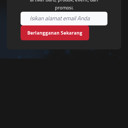
promosi.
Berlangganan Sekarang
PT. Tiga Pilar Keamanan
Grha Karya Jody - Lantai 3
Jl. Cempaka Baru No.09, Karang Asem, Condongcatur