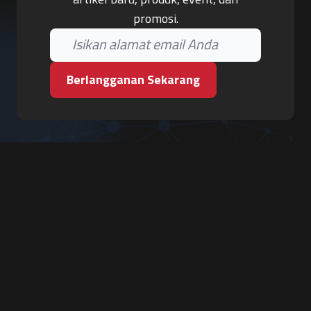
promosi.
Berlangganan Sekarang
PT. Tiga Pilar Keamanan
Grha Karya Jody - Lantai 3
Jl. Cempaka Baru No.09, Karang Asem, Condongcatur