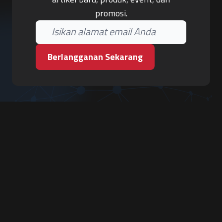
promosi.
Berlangganan Sekarang
PT. Tiga Pilar Keamanan
Grha Karya Jody - Lantai 3
Jl. Cempaka Baru No.09, Karang Asem, Condongcatur