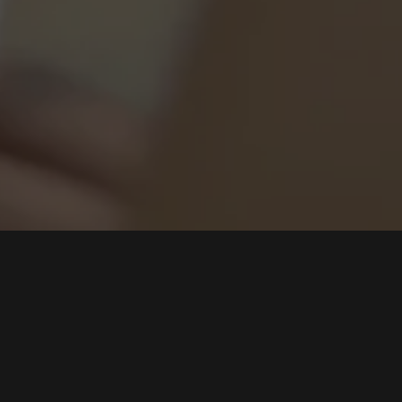
Cari
Diblokir Banyak Negara! Berikut Alasan TikTok