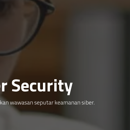
 Security
atkan wawasan seputar keamanan siber.