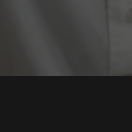
Tag:
Privasi
Stalkerware dan Deepfake, Ancaman Nyata di