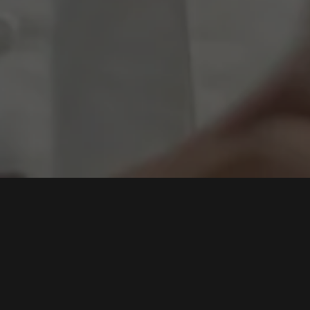
Ancaman Hacker China Makin Tak Tertandingi, FBI