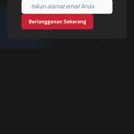
Berlangganan Sekarang
PT. Tiga Pilar Keamanan
Grha Karya Jody - Lantai 3
Jl. Cempaka Baru No.09, Karang Asem, Condongcatur
Depok, Sleman, D.I. Yogyakarta 55283