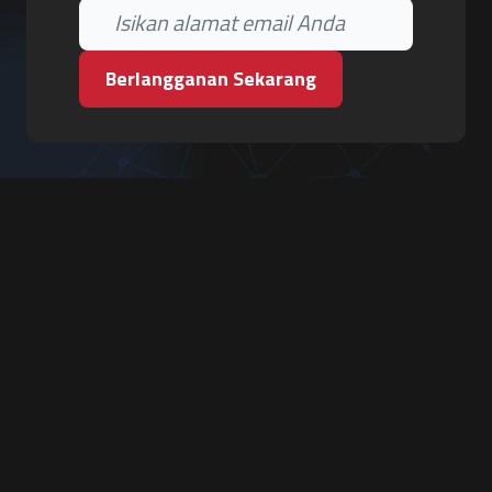
Berlangganan Sekarang
PT. Tiga Pilar Keamanan
Grha Karya Jody - Lantai 3
Jl. Cempaka Baru No.09, Karang Asem, Condongcatur
Depok, Sleman, D.I. Yogyakarta 55283