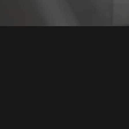
Tag:
Rantai Pas
Ancaman Siber Hantui Industri Semikonduktor Asia
Strategi Keamanan Zero-Trust Jadi Kunci
Tags:
Ancaman Siber
,
Industri Semikonduktor
,
Zero Trust
,
Rantai
Pasokan
,
Keamanan Data
Baca Selengkapnya