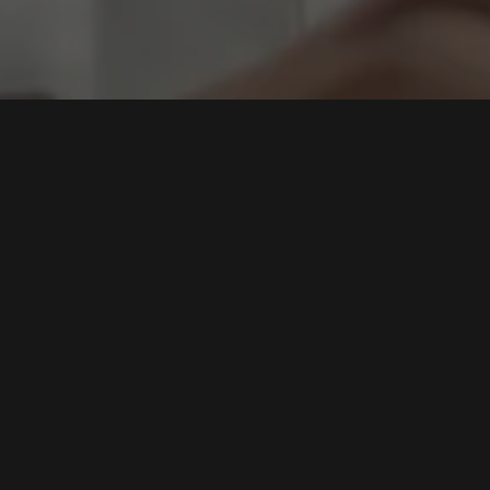
okan
,
Peringatan! Paket Tidak Aktif di PyPI Terinfeksi
Malware
Tags:
Keamanan Siber
,
PyPI Malware
,
Django-log-tracker
,
Rantai
Pasokan
,
Nova Sentinel
Baca Selengkapnya