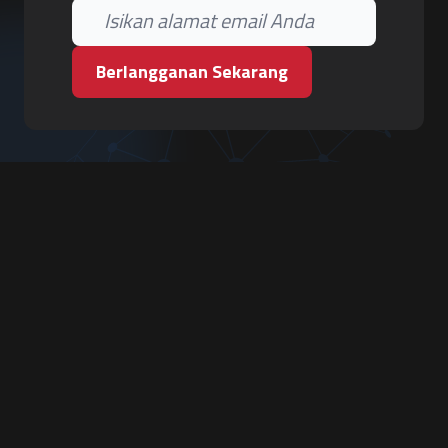
Berlangganan Sekarang
PT. Tiga Pilar Keamanan
Grha Karya Jody - Lantai 3
Jl. Cempaka Baru No.09, Karang Asem, Condongcatur
Depok, Sleman, D.I. Yogyakarta 55283