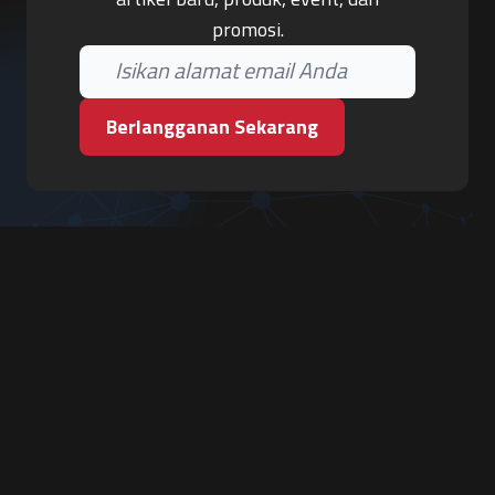
promosi.
Berlangganan Sekarang
PT. Tiga Pilar Keamanan
Grha Karya Jody - Lantai 3
Jl. Cempaka Baru No.09, Karang Asem, Condongcatur