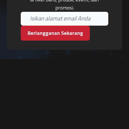
promosi.
Berlangganan Sekarang
PT. Tiga Pilar Keamanan
Grha Karya Jody - Lantai 3
Jl. Cempaka Baru No.09, Karang Asem, Condongcatur