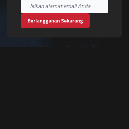
Berlangganan Sekarang
PT. Tiga Pilar Keamanan
Grha Karya Jody - Lantai 3
Jl. Cempaka Baru No.09, Karang Asem, Condongcatur
Depok, Sleman, D.I. Yogyakarta 55283