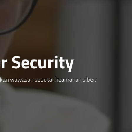
 Security
atkan wawasan seputar keamanan siber.