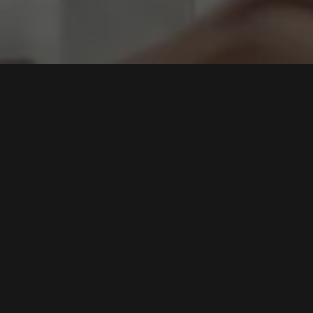
etooth