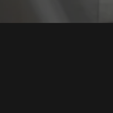
Tag:
Serangan Blu
Eksploitasi "Keyboard Hantu", Peretas Ubah
Soundbar Menjadi Senjata Pembobol PC
Tags:
Peretasan Hardware
,
Keyboard Hantu
,
Keamanan Siber
,
Serangan Bluetooth
,
Bahaya IoT
Baca Selengkapnya