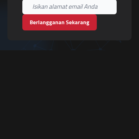
Berlangganan Sekarang
PT. Tiga Pilar Keamanan
Grha Karya Jody - Lantai 3
Jl. Cempaka Baru No.09, Karang Asem, Condongcatur
Depok, Sleman, D.I. Yogyakarta 55283