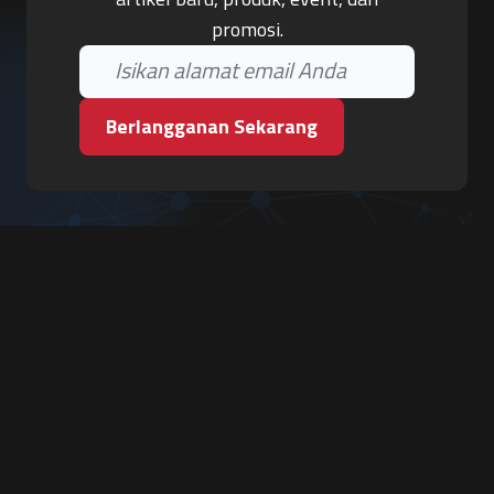
promosi.
Berlangganan Sekarang
PT. Tiga Pilar Keamanan
Grha Karya Jody - Lantai 3
Jl. Cempaka Baru No.09, Karang Asem, Condongcatur