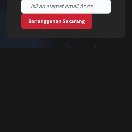
Berlangganan Sekarang
PT. Tiga Pilar Keamanan
Grha Karya Jody - Lantai 3
Jl. Cempaka Baru No.09, Karang Asem, Condongcatur
Depok, Sleman, D.I. Yogyakarta 55283