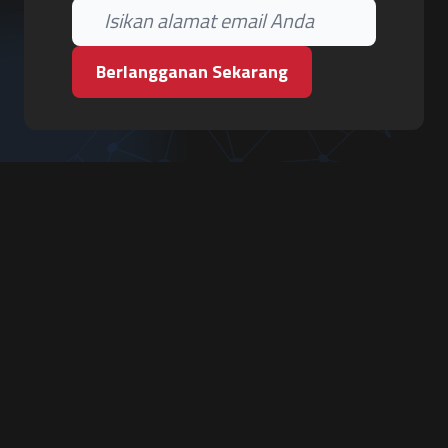
Berlangganan Sekarang
PT. Tiga Pilar Keamanan
Grha Karya Jody - Lantai 3
Jl. Cempaka Baru No.09, Karang Asem, Condongcatur
Depok, Sleman, D.I. Yogyakarta 55283