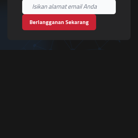
Berlangganan Sekarang
PT. Tiga Pilar Keamanan
Grha Karya Jody - Lantai 3
Jl. Cempaka Baru No.09, Karang Asem, Condongcatur
Depok, Sleman, D.I. Yogyakarta 55283