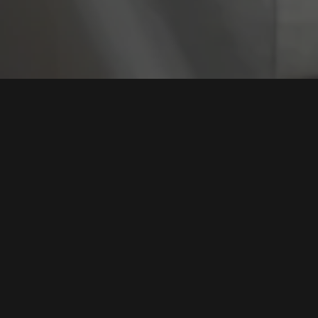
Tag:
Strategi Keamana
Strategi Inovatif untuk Menguatkan Keamanan
Siber di Sektor Publik
Tags:
Keamanan Siber Sektor Publik
,
Strategi Keamanan Digital
,
Penanganan Ancaman Siber
,
Peningkatan Keamanan Data
,
Kolaborasi Keamanan Siber
Baca Selengkapnya