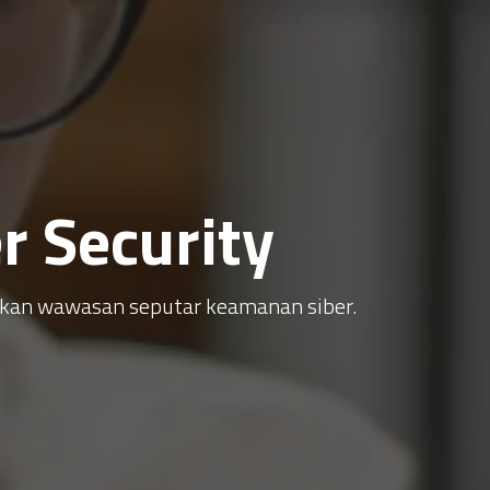
 Security
atkan wawasan seputar keamanan siber.