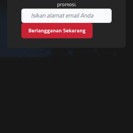
promosi.
Berlangganan Sekarang
PT. Tiga Pilar Keamanan
Grha Karya Jody - Lantai 3
Jl. Cempaka Baru No.09, Karang Asem, Condongcatur
Depok, Sleman, D.I. Yogyakarta 55283