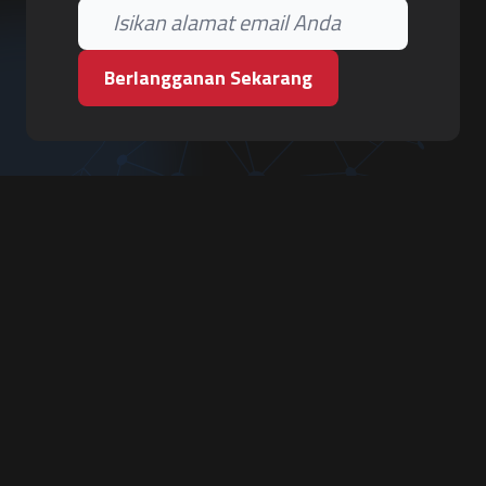
Berlangganan Sekarang
PT. Tiga Pilar Keamanan
Grha Karya Jody - Lantai 3
Jl. Cempaka Baru No.09, Karang Asem, Condongcatur
Depok, Sleman, D.I. Yogyakarta 55283