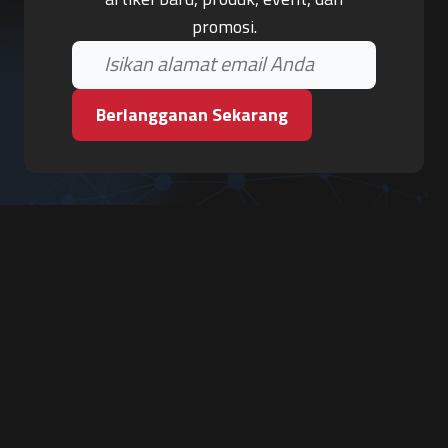
promosi.
Berlangganan Sekarang
PT. Tiga Pilar Keamanan
Grha Karya Jody - Lantai 3
Jl. Cempaka Baru No.09, Karang Asem, Condongcatur