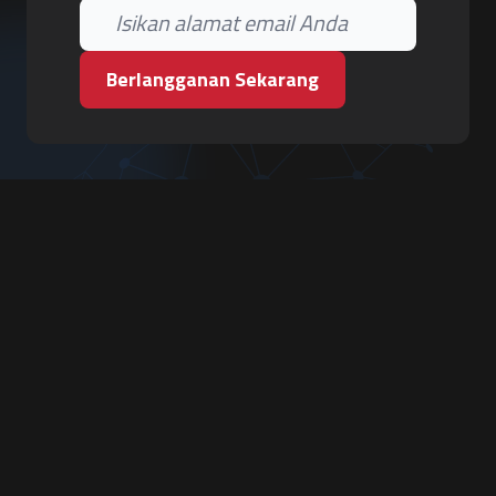
Berlangganan Sekarang
PT. Tiga Pilar Keamanan
Grha Karya Jody - Lantai 3
Jl. Cempaka Baru No.09, Karang Asem, Condongcatur
Depok, Sleman, D.I. Yogyakarta 55283