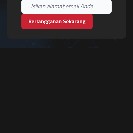
Berlangganan Sekarang
PT. Tiga Pilar Keamanan
Grha Karya Jody - Lantai 3
Jl. Cempaka Baru No.09, Karang Asem, Condongcatur
Depok, Sleman, D.I. Yogyakarta 55283