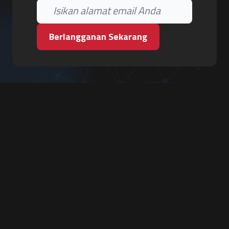
Berlangganan Sekarang
PT. Tiga Pilar Keamanan
Grha Karya Jody - Lantai 3
Jl. Cempaka Baru No.09, Karang Asem, Condongcatur
Depok, Sleman, D.I. Yogyakarta 55283