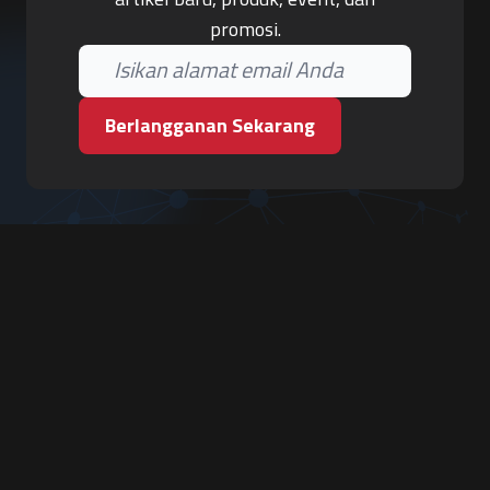
promosi.
Berlangganan Sekarang
PT. Tiga Pilar Keamanan
Grha Karya Jody - Lantai 3
Jl. Cempaka Baru No.09, Karang Asem, Condongcatur