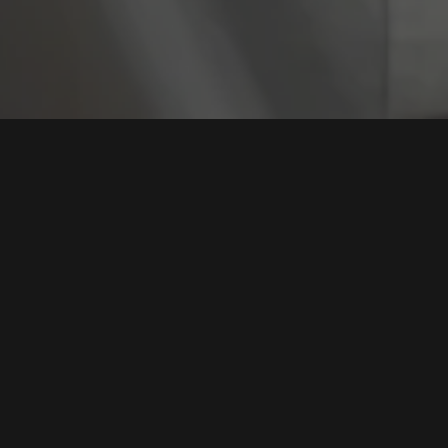
Tag:
Windows Ma
Gunra Ransomware: Ancaman Baru dari Kode
Sumber Conti, Serang Endpoint Windows Secara
Massif
Tags:
Gunra Ransomware
,
Serangan Endpoint
,
Double Extortion
,
Kode Conti
,
Windows Malware