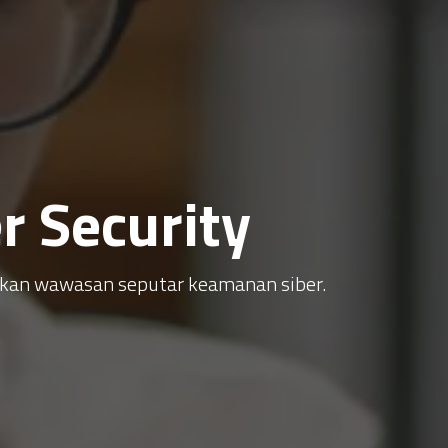
 Security
atkan wawasan seputar keamanan siber.