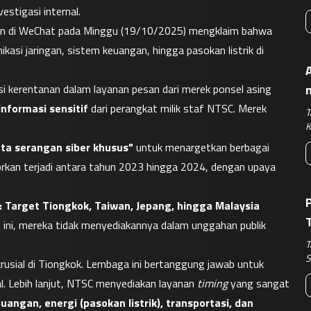
estigasi internal.
n di WeChat pada Minggu (19/10/2025) mengklaim bahwa 
asi jaringan, sistem keuangan, hingga pasokan listrik di 
A
kerentanan dalam layanan pesan dari merek ponsel asing 
informasi sensitif
 dari perangkat milik staf NTSC. Merek 
T
K
ata serangan siber khusus"
 untuk menargetkan berbagai 
porkan terjadi antara tahun 2023 hingga 2024, dengan upaya 
 Target Tiongkok, Taiwan, Jepang, hingga Malaysia
ini, mereka tidak menyediakannya dalam unggahan publik 
B
T
S
sial di Tiongkok. Lembaga ini bertanggung jawab untuk 
. Lebih lanjut, NTSC menyediakan layanan 
timing
 yang sangat 
uangan, energi (pasokan listrik), transportasi, dan 