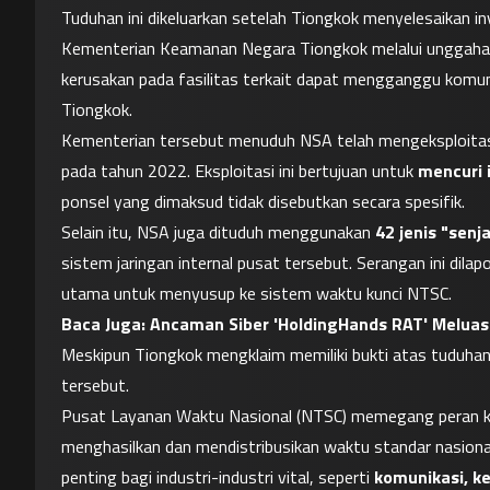
Tuduhan ini dikeluarkan setelah Tiongkok menyelesaikan inv
Kementerian Keamanan Negara Tiongkok melalui unggaha
kerusakan pada fasilitas terkait dapat mengganggu komunik
Tiongkok.
Kementerian tersebut menuduh NSA telah mengeksploitasi 
pada tahun 2022. Eksploitasi ini bertujuan untuk 
mencuri 
ponsel yang dimaksud tidak disebutkan secara spesifik.
Selain itu, NSA juga dituduh menggunakan 
42 jenis "senj
sistem jaringan internal pusat tersebut. Serangan ini dila
utama untuk menyusup ke sistem waktu kunci NTSC.
Baca Juga: 
Ancaman Siber 'HoldingHands RAT' Meluas:
Meskipun Tiongkok mengklaim memiliki bukti atas tuduhan 
tersebut.
Pusat Layanan Waktu Nasional (NTSC) memegang peran kru
menghasilkan dan mendistribusikan waktu standar nasional
penting bagi industri-industri vital, seperti 
komunikasi, ke