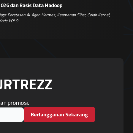
2026 dan Basis Data Hadoop
ags:
Peretasan AI
,
Agen Hermes
,
Keamanan Siber
,
Celah Kernel
,
ode YOLO
OURTREZZ
dan promosi.
Berlangganan Sekarang