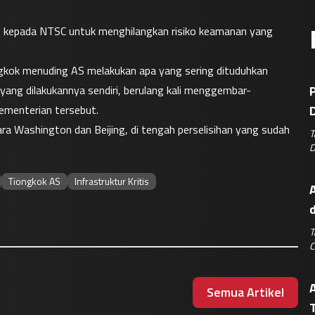
 kepada NTSC untuk menghilangkan risiko keamanan yang 
gkok menuding AS melakukan apa yang sering dituduhkan 
yang dilakukannya sendiri, berulang kali menggembar-
P
ementerian tersebut.
D
a Washington dan Beijing, di tengah perselisihan yang sudah 
T
D
Tiongkok AS
Infrastruktur Kritis
A
T
C
Semua Artikel
T