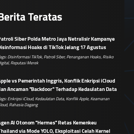
Berita Teratas
atroli Siber Polda Metro Jaya Netralisir Kampanye
isinformasi Hoaks di TikTok Jelang 17 Agustus
ags:
Disinformasi TikTok
,
Patroli Siber
,
Penanganan Hoaks
,
Risiko
igital
,
Reputasi Merek
pple vs Pemerintah Inggris, Konflik Enkripsi iCloud
dan Ancaman "Backdoor" Terhadap Kedaulatan Data
ags:
Enkripsi iCloud
,
Kedaulatan Data
,
Konflik Apple
,
Keamanan
loud
,
Rahasia Dagang
Agen AI Otonom "Hermes" Retas Kemenkeu
hailand via Mode YOLO, Eksploitasi Celah Kernel