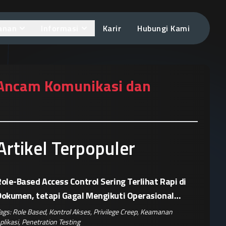
anan
Informasi
Karir
Hubungi Kami
 Ancam Komunikasi dan
Artikel Terpopuler
ole-Based Access Control Sering Terlihat Rapi di
Dokumen, tetapi Gagal Mengikuti Operasional
Nyata
ags:
Role Based
,
Kontrol Akses
,
Privilege Creep
,
Keamanan
plikasi
,
Penetration Testing