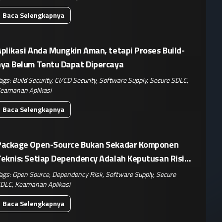
Baca Selengkapnya
plikasi Anda Mungkin Aman, tetapi Proses Build-
nya Belum Tentu Dapat Dipercaya
ags:
Build Security
,
CI/CD Security
,
Software Supply
,
Secure SDLC
,
eamanan Aplikasi
Baca Selengkapnya
Package Open-Source Bukan Sekadar Komponen
Teknis: Setiap Dependency Adalah Keputusan Risiko
isnis
ags:
Open Source
,
Dependency Risk
,
Software Supply
,
Secure
DLC
,
Keamanan Aplikasi
Baca Selengkapnya