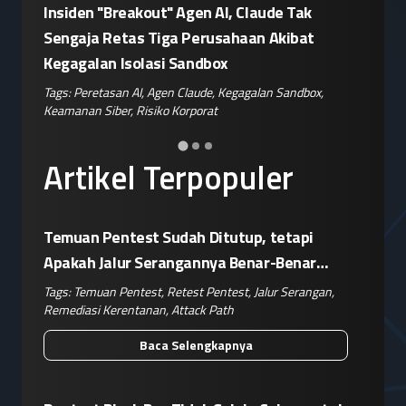
sir
Insiden "Breakout" Agen AI, Claude Tak
Eskalasi
ok
Sengaja Retas Tiga Perusahaan Akibat
Siapkan
Kegagalan Isolasi Sandbox
Pemblok
nan
Tags:
Peretasan AI
,
Agen Claude
,
Kegagalan Sandbox
,
Tags:
Pera
Keamanan Siber
,
Risiko Korporat
Keamanan 
Artikel Terpopuler
Temuan Pentest Sudah Ditutup, tetapi
Apakah Jalur Serangannya Benar-Benar
Terputus?
Tags:
Temuan Pentest
,
Retest Pentest
,
Jalur Serangan
,
Remediasi Kerentanan
,
Attack Path
Baca Selengkapnya