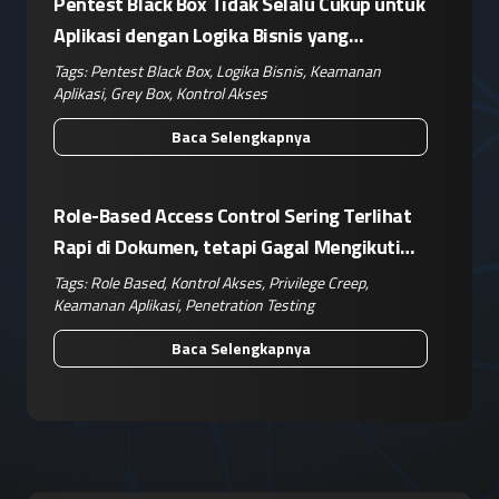
Pentest Black Box Tidak Selalu Cukup untuk
Aplikasi dengan Logika Bisnis yang
Kompleks
Tags:
Pentest Black Box
,
Logika Bisnis
,
Keamanan
Aplikasi
,
Grey Box
,
Kontrol Akses
Baca Selengkapnya
Role-Based Access Control Sering Terlihat
Rapi di Dokumen, tetapi Gagal Mengikuti
Operasional Nyata
Tags:
Role Based
,
Kontrol Akses
,
Privilege Creep
,
Keamanan Aplikasi
,
Penetration Testing
Baca Selengkapnya