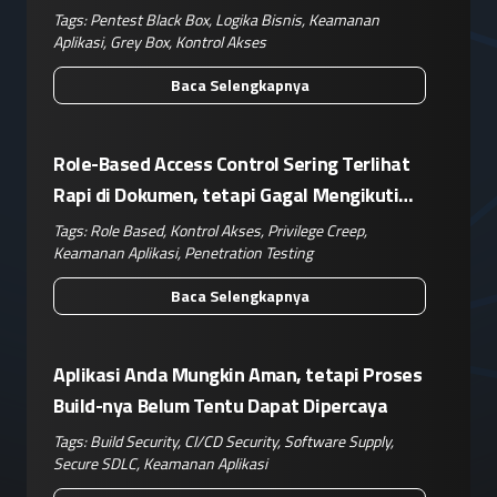
Kompleks
Tags:
Pentest Black Box
,
Logika Bisnis
,
Keamanan
Aplikasi
,
Grey Box
,
Kontrol Akses
Baca Selengkapnya
Role-Based Access Control Sering Terlihat
Rapi di Dokumen, tetapi Gagal Mengikuti
Operasional Nyata
Tags:
Role Based
,
Kontrol Akses
,
Privilege Creep
,
Keamanan Aplikasi
,
Penetration Testing
Baca Selengkapnya
Aplikasi Anda Mungkin Aman, tetapi Proses
Build-nya Belum Tentu Dapat Dipercaya
Tags:
Build Security
,
CI/CD Security
,
Software Supply
,
Secure SDLC
,
Keamanan Aplikasi