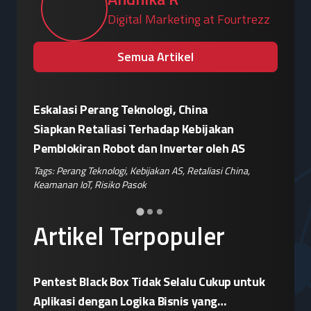
Digital Marketing at Fourtrezz
Semua Artikel
Eskalasi Perang Teknologi, China
Patroli 
or"
Siapkan Retaliasi Terhadap Kebijakan
Kampany
Pemblokiran Robot dan Inverter oleh AS
Jelang 
ple
,
Tags:
Perang Teknologi
,
Kebijakan AS
,
Retaliasi China
,
Tags:
Disin
Keamanan IoT
,
Risiko Pasok
Hoaks
,
Ris
Artikel Terpopuler
Pentest Black Box Tidak Selalu Cukup untuk
Aplikasi dengan Logika Bisnis yang