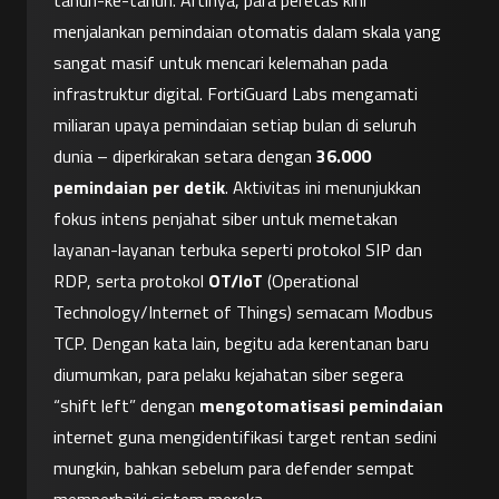
tahun-ke-tahun. Artinya, para peretas kini 
menjalankan pemindaian otomatis dalam skala yang 
sangat masif untuk mencari kelemahan pada 
infrastruktur digital. FortiGuard Labs mengamati 
miliaran upaya pemindaian setiap bulan di seluruh 
dunia – diperkirakan setara dengan 
36.000 
pemindaian per detik
. Aktivitas ini menunjukkan 
fokus intens penjahat siber untuk memetakan 
layanan-layanan terbuka seperti protokol SIP dan 
RDP, serta protokol 
OT/IoT
 (Operational 
Technology/Internet of Things) semacam Modbus 
TCP. Dengan kata lain, begitu ada kerentanan baru 
diumumkan, para pelaku kejahatan siber segera 
“shift left” dengan 
mengotomatisasi pemindaian
internet guna mengidentifikasi target rentan sedini 
mungkin, bahkan sebelum para defender sempat 