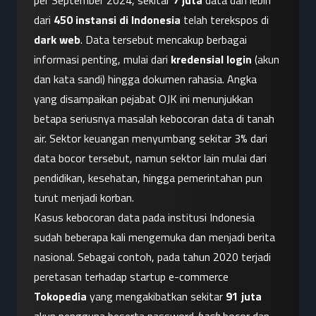
per September 2024, sekitar 
7 juta
 data dari lebih 
dari 
450 instansi di Indonesia
 telah terekspos di 
dark web
. Data tersebut mencakup berbagai 
informasi penting, mulai dari 
kredensial login
 (akun 
dan kata sandi) hingga dokumen rahasia. Angka 
yang disampaikan pejabat OJK ini menunjukkan 
betapa seriusnya masalah kebocoran data di tanah 
air. Sektor keuangan menyumbang sekitar 3% dari 
data bocor tersebut, namun sektor lain mulai dari 
pendidikan, kesehatan, hingga pemerintahan pun 
turut menjadi korban.
Kasus kebocoran data pada institusi Indonesia 
sudah beberapa kali mengemuka dan menjadi berita 
nasional. Sebagai contoh, pada tahun 2020 terjadi 
peretasan terhadap startup e-commerce 
Tokopedia
 yang mengakibatkan sekitar 
91 juta