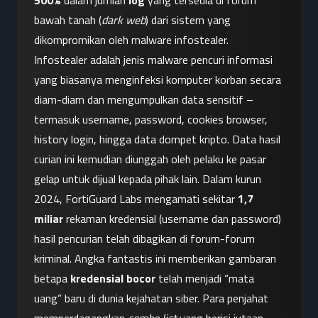
500%
 dalam jumlah 
log
 yang tersedia di forum 
bawah tanah (
dark web
) dari sistem yang 
dikompromikan oleh malware infostealer. 
Infostealer adalah jenis malware pencuri informasi 
yang biasanya menginfeksi komputer korban secara 
diam-diam dan mengumpulkan data sensitif – 
termasuk username, password, cookies browser, 
history login, hingga data dompet kripto. Data hasil 
curian ini kemudian diunggah oleh pelaku ke pasar 
gelap untuk dijual kepada pihak lain. Dalam kurun 
2024, FortiGuard Labs mengamati sekitar 
1,7 
miliar
 rekaman kredensial (username dan password) 
hasil pencurian telah dibagikan di forum-forum 
kriminal. Angka fantastis ini memberikan gambaran 
betapa 
kredensial bocor
 telah menjadi “mata 
uang” baru di dunia kejahatan siber. Para penjahat 