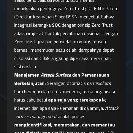
selalu perlu validasi kontinu. BSSN sendiri 
menekankan pentingnya Zero Trust; Dr. Edith Prima 
(Direktur Keamanan Siber BSSN) menyebut bahwa 
integrasi kerangka 
SOC
 dengan prinsip Zero Trust 
adalah imperatif untuk pertahanan nasional. Dengan 
Zero Trust, jika pun pemindai otomatis musuh 
berhasil menemukan satu celah, dampaknya dapat 
diisolasi dan tidak langsung dipercaya merambah 
sistem lain.
Manajemen 
Attack Surface
 dan Pemantauan 
Berkelanjutan:
 Serangan otomatis dan 
exploits
baru bermunculan terus-menerus, maka organisasi 
harus tahu betul 
apa saja yang terekspos
 ke 
internet dan apa saja kelemahan di dalamnya. 
Attack 
surface management
 adalah proses 
mengidentifikasi, memetakan, dan memantau 