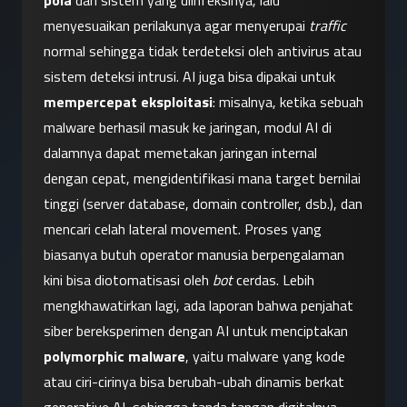
pola
 dari sistem yang diinfeksinya, lalu 
menyesuaikan perilakunya agar menyerupai 
traffic
normal sehingga tidak terdeteksi oleh antivirus atau 
sistem deteksi intrusi. AI juga bisa dipakai untuk 
mempercepat eksploitasi
: misalnya, ketika sebuah 
malware berhasil masuk ke jaringan, modul AI di 
dalamnya dapat memetakan jaringan internal 
dengan cepat, mengidentifikasi mana target bernilai 
tinggi (server database, domain controller, dsb.), dan 
mencari celah lateral movement. Proses yang 
biasanya butuh operator manusia berpengalaman 
kini bisa diotomatisasi oleh 
bot
 cerdas. Lebih 
mengkhawatirkan lagi, ada laporan bahwa penjahat 
siber bereksperimen dengan AI untuk menciptakan 
polymorphic malware
, yaitu malware yang kode 
atau ciri-cirinya bisa berubah-ubah dinamis berkat 