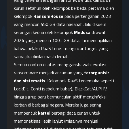
yang terkena serangan ransomware dua kali dalam 
kurun setahun oleh kelompok berbeda: pertama oleh 
kelompok 
RansomHouse
 pada pertengahan 2023 
yang mencuri 450 GB data nasabah, lalu disusul 
serangan kedua oleh kelompok 
Medusa
 di awal 
2024 yang mencuri 100+ GB data. Ini menunjukkan 
bahwa pelaku RaaS terus mengincar target yang 
sama jika dinilai masih lemah.
Semua contoh di atas menggarisbawahi evolusi 
ransomware menjadi ancaman yang 
terorganisir 
dan sistematis
. Kelompok RaaS terkemuka seperti 
LockBit, Conti (sebelum bubar), BlackCat/ALPHV, 
hingga grup baru bermunculan aktif menginfeksi 
korban di berbagai negara. Mereka juga sering 
membentuk 
kartel
 berbagi data curian untuk 
memonetisasi lebih lanjut (misalnya menjual 