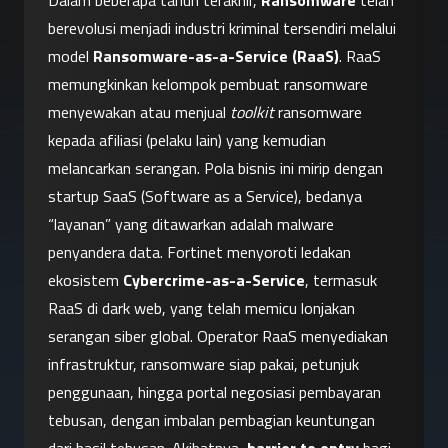
Dalam beberapa tahun terakhir, 
Ransomware
 telah 
berevolusi menjadi industri kriminal tersendiri melalui 
model 
Ransomware-as-a-Service (RaaS)
. RaaS 
memungkinkan kelompok pembuat ransomware 
menyewakan atau menjual 
toolkit
 ransomware 
kepada afiliasi (pelaku lain) yang kemudian 
melancarkan serangan. Pola bisnis ini mirip dengan 
startup SaaS (Software as a Service), bedanya 
“layanan” yang ditawarkan adalah malware 
penyandera data. Fortinet menyoroti ledakan 
ekosistem 
Cybercrime-as-a-Service
, termasuk 
RaaS di dark web, yang telah memicu lonjakan 
serangan siber global. Operator RaaS menyediakan 
infrastruktur, ransomware siap pakai, petunjuk 
penggunaan, hingga portal negosiasi pembayaran 
tebusan, dengan imbalan pembagian keuntungan 