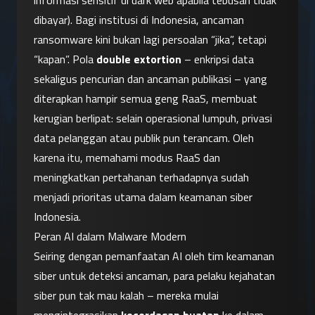
informasi sensitif di dark web apabila tebusan tidak 
dibayar). Bagi institusi di Indonesia, ancaman 
ransomware kini bukan lagi persoalan “jika”, tetapi 
“kapan”. Pola 
double extortion
 – enkripsi data 
sekaligus pencurian dan ancaman publikasi – yang 
diterapkan hampir semua geng RaaS, membuat 
kerugian berlipat: selain operasional lumpuh, privasi 
data pelanggan atau publik pun terancam. Oleh 
karena itu, memahami modus RaaS dan 
meningkatkan pertahanan terhadapnya sudah 
menjadi prioritas utama dalam keamanan siber 
Indonesia.
Peran AI dalam Malware Modern
Seiring dengan pemanfaatan AI oleh tim keamanan 
siber untuk deteksi ancaman, para pelaku kejahatan 
siber pun tak mau kalah – mereka mulai 