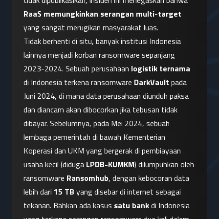
tidak dipublikasikan, insiden ini menegaskan bahwa 
RaaS memungkinkan serangan multi-target
yang sangat merugikan masyarakat luas.
Tidak berhenti di situ, banyak institusi Indonesia 
lainnya menjadi korban ransomware sepanjang 
2023-2024. Sebuah perusahaan 
logistik ternama
di Indonesia terkena ransomware 
DarkVault
 pada 
Juni 2024, di mana data perusahaan diunduh paksa 
dan diancam akan dibocorkan jika tebusan tidak 
dibayar. Sebelumnya, pada Mei 2024, sebuah 
lembaga pemerintah di bawah Kementerian 
Koperasi dan UKM yang bergerak di pembiayaan 
usaha kecil (diduga 
LPDB-KUMKM
) dilumpuhkan oleh 
ransomware 
Ransomhub
, dengan kebocoran data 
lebih dari 
15 TB
 yang disebar di internet sebagai 
tekanan. Bahkan ada kasus 
satu bank
 di Indonesia 