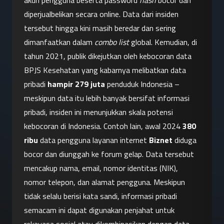
akun pengguna beserta password 
hash
 bocor dan 
diperjualbelikan secara online. Data dari insiden 
tersebut hingga kini masih beredar dan sering 
dimanfaatkan dalam 
combo list
 global. Kemudian, di 
tahun 2021, publik dikejutkan oleh kebocoran data 
BPJS Kesehatan yang kabarnya melibatkan data 
pribadi 
hampir 279 juta
 penduduk Indonesia – 
meskipun data itu lebih banyak bersifat informasi 
pribadi, insiden ini menunjukkan skala potensi 
kebocoran di Indonesia. Contoh lain, awal 2024 
380 
ribu
 data pengguna layanan internet 
Biznet
 diduga 
bocor dan diunggah ke forum gelap. Data tersebut 
mencakup nama, email, nomor identitas (NIK), 
nomor telepon, dan alamat pengguna. Meskipun 
tidak selalu berisi kata sandi, informasi pribadi 
semacam ini dapat digunakan penjahat untuk 