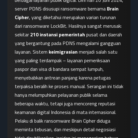
berbagai layanan publik digital. Dini hari 20 Juni 2024, 
server PDNS disusupi ransomware bernama 
Brain 
Cipher
, yang diketahui merupakan varian turunan 
dari ransomware LockBit. Hasilnya sangat merusak: 
sekitar 
210 instansi pemerintah
 pusat dan daerah 
yang bergantung pada PDNS mengalami gangguan 
layanan. Sistem 
keimigrasian
 menjadi salah satu 
yang paling terdampak – layanan pemeriksaan 
paspor dan visa di bandara sempat lumpuh, 
menyebabkan antrean panjang karena petugas 
terpaksa beralih ke proses manual. Serangan ini tidak 
hanya melumpuhkan pelayanan publik selama 
beberapa waktu, tetapi juga mencoreng reputasi 
keamanan digital Indonesia di mata internasional. 
Pelaku di balik ransomware Brain Cipher diduga 
meminta tebusan, dan meskipun detail negosiasi 