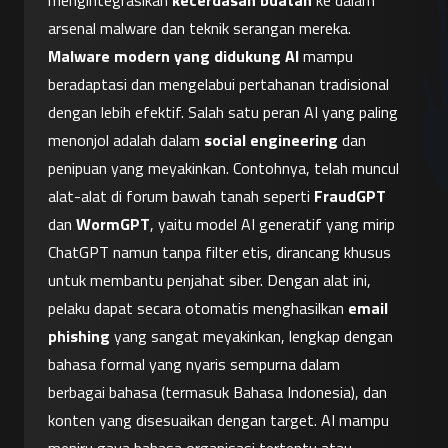
mengintegrasikan 
kecerdasan buatan
 ke dalam 
arsenal malware dan teknik serangan mereka. 
Malware modern yang didukung AI
 mampu 
beradaptasi dan mengelabui pertahanan tradisional 
dengan lebih efektif. Salah satu peran AI yang paling 
menonjol adalah dalam 
social engineering
 dan 
penipuan yang meyakinkan. Contohnya, telah muncul 
alat-alat di forum bawah tanah seperti 
FraudGPT
dan 
WormGPT
, yaitu model AI generatif yang mirip 
ChatGPT namun tanpa filter etis, dirancang khusus 
untuk membantu penjahat siber. Dengan alat ini, 
pelaku dapat secara otomatis menghasilkan 
email 
phishing
 yang sangat meyakinkan, lengkap dengan 
bahasa formal yang nyaris sempurna dalam 
berbagai bahasa (termasuk Bahasa Indonesia), dan 
konten yang disesuaikan dengan target. AI mampu 