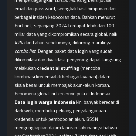
memperdagangkan 
combo list
 yang berisi jutaan 
email dan password, seringkali hasil himpunan dari 
berbagai insiden kebocoran data. Bahkan menurut 
Fortinet, sepanjang 2024 terdapat lebih dari 100 
miliar data yang dikompromikan secara global, naik 
42% dari tahun sebelumnya, didorong maraknya 
combo list
. Dengan paket data login yang sudah 
dikompilasi dan divalidasi, penyerang dapat langsung 
melakukan 
credential stuffing
 (mencoba 
kombinasi kredensial di berbagai layanan) dalam 
skala besar untuk membajak akun-akun korban.
Fenomena global ini tercermin pula di Indonesia. 
Data login warga Indonesia
 kini banyak beredar di 
dark web, membuka peluang penyalahgunaan 
kredensial untuk pembobolan akun. BSSN 
mengungkapkan dalam laporan tahunannya bahwa 