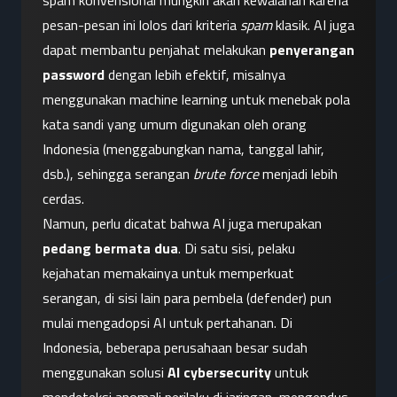
spam konvensional mungkin akan kewalahan karena 
pesan-pesan ini lolos dari kriteria 
spam
 klasik. AI juga 
dapat membantu penjahat melakukan 
penyerangan 
password
 dengan lebih efektif, misalnya 
menggunakan machine learning untuk menebak pola 
kata sandi yang umum digunakan oleh orang 
Indonesia (menggabungkan nama, tanggal lahir, 
dsb.), sehingga serangan 
brute force
 menjadi lebih 
cerdas.
Namun, perlu dicatat bahwa AI juga merupakan 
pedang bermata dua
. Di satu sisi, pelaku 
kejahatan memakainya untuk memperkuat 
serangan, di sisi lain para pembela (defender) pun 
mulai mengadopsi AI untuk pertahanan. Di 
Indonesia, beberapa perusahaan besar sudah 
menggunakan solusi 
AI cybersecurity
 untuk 