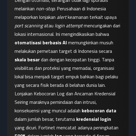
Dengan otomasi, serangan tidak lagi sporadis 
melainkan 
non-stop
. Perusahaan di Indonesia 
melaporkan lonjakan 
alert
 keamanan terkait upaya 
port scanning
 atau 
login attempt
 mencurigakan dari 
lokasi internasional. Ini mengindikasikan bahwa 
otomatisasi berbasis AI
 memungkinkan musuh 
melakukan pemetaan target di Indonesia secara 
skala besar
 dan dengan kecepatan tinggi. Tanpa 
visibilitas dan proteksi yang memadai, organisasi 
lokal bisa menjadi target empuk bahkan bagi pelaku 
yang secara fisik berada di belahan dunia lain.
Lonjakan Kebocoran Log dan Ancaman Kredensial
Seiring maraknya pemindaian dan intrusi, 
konsekuensi yang muncul adalah 
kebocoran data
dalam jumlah besar, terutama 
kredensial login
yang dicuri. Fortinet mencatat adanya peningkatan 