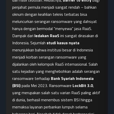
dari hasil tebusan. Akibatnya, 
barrier to entry
 bagi 
penjahat pemula menjadi sangat rendah – bahkan 
oknum dengan keahlian teknis terbatas bisa 
meluncurkan serangan ransomware yang dahsyat 
hanya dengan bermodal “menyewa” jasa RaaS.
Dampak dari 
ledakan RaaS
 ini sangat dirasakan di 
Indonesia. Sejumlah 
studi kasus nyata
menunjukkan bahwa institusi besar di Indonesia 
menjadi korban serangan ransomware yang 
dijalankan oleh kelompok RaaS internasional. Salah 
satu kejadian yang menghebohkan adalah serangan 
ransomware terhadap 
Bank Syariah Indonesia 
(BSI)
 pada Mei 2023. Ransomware 
LockBit 3.0
, 
yang merupakan salah satu varian RaaS paling aktif 
di dunia, berhasil menembus sistem BSI hingga 
memaksa layanan perbankan lumpuh selama 