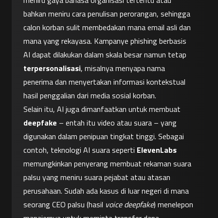
meniru gaya bahasa organisasi tertentu atau 
bahkan meniru cara penulisan perorangan, sehingga 
calon korban sulit membedakan mana email asli dan 
mana yang rekayasa. Kampanye phishing berbasis 
AI dapat dilakukan dalam skala besar namun tetap 
terpersonalisasi
, misalnya menyapa nama 
penerima dan menyertakan informasi kontekstual 
hasil penggalian dari media sosial korban.
Selain itu, AI juga dimanfaatkan untuk membuat 
deepfake
 – entah itu video atau suara – yang 
digunakan dalam penipuan tingkat tinggi. Sebagai 
contoh, teknologi AI suara seperti 
ElevenLabs
memungkinkan penyerang membuat rekaman suara 
palsu yang meniru suara pejabat atau atasan 
perusahaan. Sudah ada kasus di luar negeri di mana 
seorang CEO palsu (hasil 
voice deepfake
) menelepon 