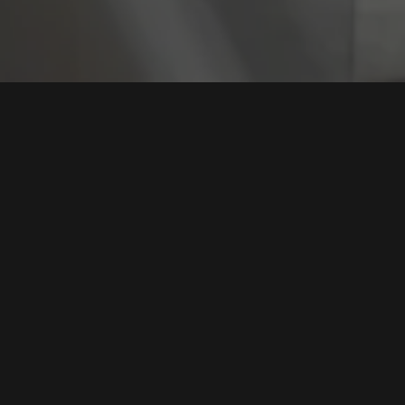
Tag:
Kebocoran inf
Karena Kecerobohan Karyawan, Data Rahasia
Samsung Bocor ke ChatGPT
Tags:
Teknologi
,
Samsung
,
ChatGPT
,
Kebocoran informasi
,
Kesadaran pengguna
Baca Selengkapnya