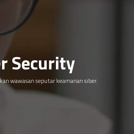
 Security
atkan wawasan seputar keamanan siber.