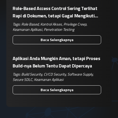
Role-Based Access Control Sering Terlihat
Rapi di Dokumen, tetapi Gagal Mengikuti
Operasional Nyata
Tags:
Role Based
,
Kontrol Akses
,
Privilege Creep
,
Keamanan Aplikasi
,
Penetration Testing
Baca Selengkapnya
Aplikasi Anda Mungkin Aman, tetapi Proses
Build-nya Belum Tentu Dapat Dipercaya
Tags:
Build Security
,
CI/CD Security
,
Software Supply
,
Secure SDLC
,
Keamanan Aplikasi
Baca Selengkapnya