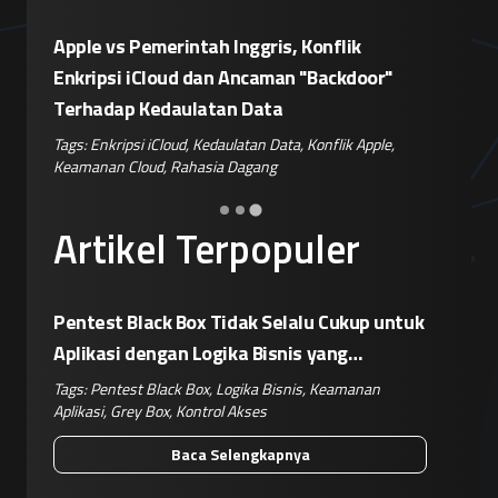
Eskalasi Perang Teknologi, China
Patroli
or"
Siapkan Retaliasi Terhadap Kebijakan
Kampany
Pemblokiran Robot dan Inverter oleh AS
Jelang 
pple
,
Tags:
Perang Teknologi
,
Kebijakan AS
,
Retaliasi China
,
Tags:
Disi
Keamanan IoT
,
Risiko Pasok
Hoaks
,
Ri
Artikel Terpopuler
Pentest Black Box Tidak Selalu Cukup untuk
Aplikasi dengan Logika Bisnis yang
Kompleks
Tags:
Pentest Black Box
,
Logika Bisnis
,
Keamanan
Aplikasi
,
Grey Box
,
Kontrol Akses
Baca Selengkapnya