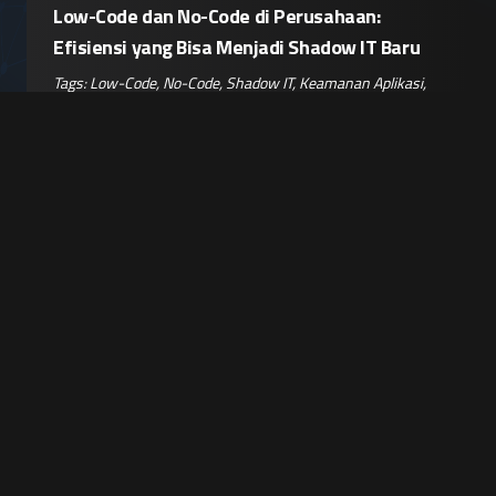
Low-Code dan No-Code di Perusahaan:
Efisiensi yang Bisa Menjadi Shadow IT Baru
Tags:
Low-Code
,
No-Code
,
Shadow IT
,
Keamanan Aplikasi
,
Citizen Developer
Baca Selengkapnya
Arena Spionase Siber Ganda, Institusi
Penegak Hukum Pakistan Ditembus Aktor
APT Tiongkok dan India
Tags:
Spionase Siber
,
Peretasan Pakistan
,
Aktor APT
,
Serangan Malware
,
Keamanan Aplikasi
Baca Selengkapnya
Sebelumnya
Selanjutnya