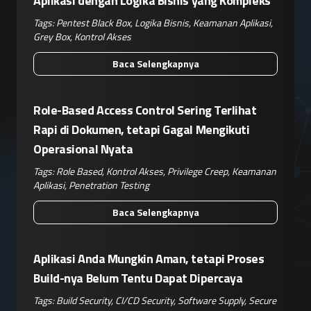
Aplikasi dengan Logika Bisnis yang Kompleks
Tags:
Pentest Black Box
,
Logika Bisnis
,
Keamanan Aplikasi
,
Grey Box
,
Kontrol Akses
Baca Selengkapnya
Role-Based Access Control Sering Terlihat
Rapi di Dokumen, tetapi Gagal Mengikuti
Operasional Nyata
Tags:
Role Based
,
Kontrol Akses
,
Privilege Creep
,
Keamanan
Aplikasi
,
Penetration Testing
Baca Selengkapnya
Aplikasi Anda Mungkin Aman, tetapi Proses
Build-nya Belum Tentu Dapat Dipercaya
Tags:
Build Security
,
CI/CD Security
,
Software Supply
,
Secure