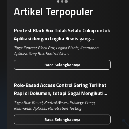
Artikel Terpopuler
Pentest Black Box Tidak Selalu Cukup untuk
Aplikasi dengan Logika Bisnis yang
Kompleks
Tags:
Pentest Black Box
,
Logika Bisnis
,
Keamanan
Aplikasi
,
Grey Box
,
Kontrol Akses
Baca Selengkapnya
Role-Based Access Control Sering Terlihat
Rapi di Dokumen, tetapi Gagal Mengikuti
Operasional Nyata
Tags:
Role Based
,
Kontrol Akses
,
Privilege Creep
,
Keamanan Aplikasi
,
Penetration Testing
Baca Selengkapnya