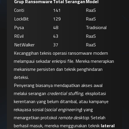
Grup Ransomware
Total Serangan
Model
Conti
141
RaaS
LockBit
129
RaaS
Pysa
48
Tradisional
REvil
43
RaaS
NetWalker
37
RaaS
Kecanggihan teknis operasi ransomware modern 
melampaui sekadar enkripsi file. Mereka menerapkan 
mekanisme persisten dan teknik penghindaran 
deteksi.
Penyerang biasanya mendapatkan akses awal 
melalui serangan 
credential stuffing
, eksploitasi 
kerentanan yang belum ditambal, atau kampanye 
rekayasa sosial (
social engineering
) yang 
menargetkan protokol 
remote desktop
. Setelah 
berhasil masuk, mereka menggunakan teknik 
lateral 