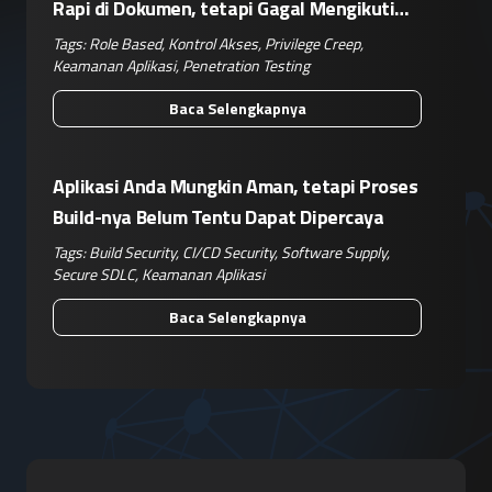
Rapi di Dokumen, tetapi Gagal Mengikuti
Operasional Nyata
Tags:
Role Based
,
Kontrol Akses
,
Privilege Creep
,
Keamanan Aplikasi
,
Penetration Testing
Baca Selengkapnya
Aplikasi Anda Mungkin Aman, tetapi Proses
Build-nya Belum Tentu Dapat Dipercaya
Tags:
Build Security
,
CI/CD Security
,
Software Supply
,
Secure SDLC
,
Keamanan Aplikasi
Baca Selengkapnya