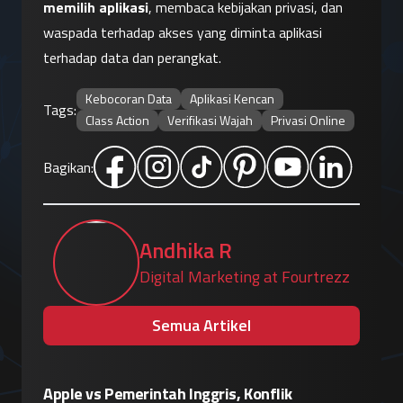
memilih aplikasi
, membaca kebijakan privasi, dan 
waspada terhadap akses yang diminta aplikasi 
terhadap data dan perangkat.
Kebocoran Data
Aplikasi Kencan
Tags:
Class Action
Verifikasi Wajah
Privasi Online
Bagikan:
Andhika R
Digital Marketing at Fourtrezz
Semua Artikel
Eskalasi Perang Teknologi, China
Patroli 