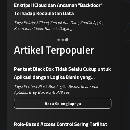
or"
Siapkan Retaliasi Terhadap Kebijakan
Kampany
Pemblokiran Robot dan Inverter oleh AS
Jelang 
ple
,
Tags:
Perang Teknologi
,
Kebijakan AS
,
Retaliasi China
,
Tags:
Disin
Keamanan IoT
,
Risiko Pasok
Hoaks
,
Ris
Artikel Terpopuler
Pentest Black Box Tidak Selalu Cukup untuk
Aplikasi dengan Logika Bisnis yang
Kompleks
Tags:
Pentest Black Box
,
Logika Bisnis
,
Keamanan
Aplikasi
,
Grey Box
,
Kontrol Akses
Baca Selengkapnya
Role-Based Access Control Sering Terlihat