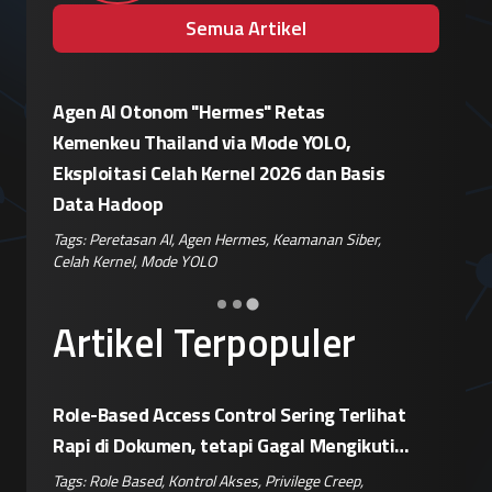
Semua Artikel
Patroli Siber Polda Metro Jaya Netralisir
Apple vs
Kampanye Disinformasi Hoaks di TikTok
Enkrips
is
Jelang 17 Agustus
Terhada
Tags:
Disinformasi TikTok
,
Patroli Siber
,
Penanganan
Tags:
Enkri
Hoaks
,
Risiko Digital
,
Reputasi Merek
Keamanan 
er
,
Artikel Terpopuler
Role-Based Access Control Sering Terlihat
Rapi di Dokumen, tetapi Gagal Mengikuti
Operasional Nyata
Tags:
Role Based
,
Kontrol Akses
,
Privilege Creep
,