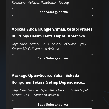
Keamanan Aplikasi
,
Penetration Testing
Baca Selengkapnya
Aplikasi Anda Mungkin Aman, tetapi Proses
Build-nya Belum Tentu Dapat Dipercaya
Tags:
Build Security
,
CI/CD Security
,
Software Supply
,
Secure SDLC
,
Keamanan Aplikasi
Baca Selengkapnya
Package Open-Source Bukan Sekadar
Komponen Teknis: Setiap Dependency
Adalah Keputusan Risiko Bisnis
Tags:
Open Source
,
Dependency Risk
,
Software Supply
,
Secure SDLC
,
Keamanan Aplikasi
Baca Selengkapnya