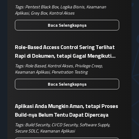
Kompleks
Tags:
Pentest Black Box
,
Logika Bisnis
,
Keamanan
Aplikasi
,
Grey Box
,
Kontrol Akses
Baca Selengkapnya
Role-Based Access Control Sering Terlihat
Rapi di Dokumen, tetapi Gagal Mengikuti
Operasional Nyata
Tags:
Role Based
,
Kontrol Akses
,
Privilege Creep
,
Keamanan Aplikasi
,
Penetration Testing
Baca Selengkapnya
Aplikasi Anda Mungkin Aman, tetapi Proses
Build-nya Belum Tentu Dapat Dipercaya
Tags:
Build Security
,
CI/CD Security
,
Software Supply
,
Secure SDLC
,
Keamanan Aplikasi