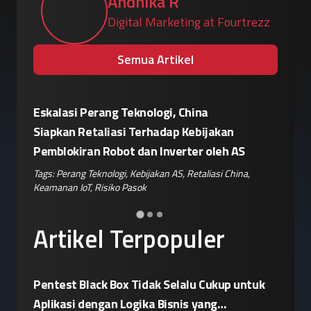
Andhika R
Digital Marketing at Fourtrezz
Semua Artikel
Eskalasi Perang Teknologi, China
Patroli 
or"
Siapkan Retaliasi Terhadap Kebijakan
Kampany
Pemblokiran Robot dan Inverter oleh AS
Jelang 
ple
,
Tags:
Perang Teknologi
,
Kebijakan AS
,
Retaliasi China
,
Tags:
Disin
Keamanan IoT
,
Risiko Pasok
Hoaks
,
Ris
Artikel Terpopuler
Pentest Black Box Tidak Selalu Cukup untuk
Aplikasi dengan Logika Bisnis yang