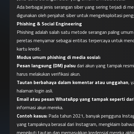
Ada berbagai jenis serangan siber yang sering terjadi di m
digunakan oleh penjahat siber untuk mengeksploitasi peng
Phishing & Social Engineering
Phishing adalah salah satu metode serangan paling umum di
peretas menyamar sebagai entitas terpercaya untuk mencur
kartu kredit.
Modus umum phishing di media sosial:
Pesan langsung (DM) palsu
 dari akun yang tampak res
harus melakukan verifikasi akun.
Tautan berbahaya dalam komentar atau unggahan
, 
halaman login asli.
Email atau pesan WhatsApp yang tampak seperti dari
informasi akun mereka.
Contoh kasus:
 Pada tahun 2021, banyak pengguna Instag
yang tampaknya berasal dari Instagram, mengklaim bahwa 
mengikuti tautan dan memasukkan kredensial mereka akhir