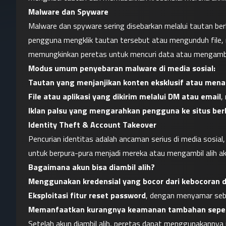
Malware dan Spyware
Malware dan spyware sering disebarkan melalui tautan berb
pengguna mengklik tautan tersebut atau mengunduh file, m
memungkinkan peretas untuk mencuri data atau mengambil
Modus umum penyebaran malware di media sosial:
Tautan yang menjanjikan konten eksklusif atau menar
File atau aplikasi yang dikirim melalui DM atau email
,
Iklan palsu yang mengarahkan pengguna ke situs ber
Identity Theft & Account Takeover
Pencurian identitas adalah ancaman serius di media sosial
untuk berpura-pura menjadi mereka atau mengambil alih a
Bagaimana akun bisa diambil alih?
Menggunakan kredensial yang bocor dari kebocoran 
Eksploitasi fitur reset password
, dengan menyamar seba
Memanfaatkan kurangnya keamanan tambahan seperti
Setelah akun diambil alih, peretas dapat menggunakannya