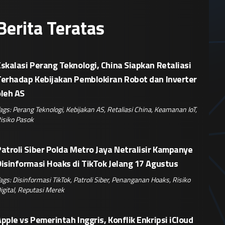
Berita Teratas
skalasi Perang Teknologi, China Siapkan Retaliasi
Terhadap Kebijakan Pemblokiran Robot dan Inverter
oleh AS
ags:
Perang Teknologi
,
Kebijakan AS
,
Retaliasi China
,
Keamanan IoT
,
isiko Pasok
atroli Siber Polda Metro Jaya Netralisir Kampanye
isinformasi Hoaks di TikTok Jelang 17 Agustus
ags:
Disinformasi TikTok
,
Patroli Siber
,
Penanganan Hoaks
,
Risiko
igital
,
Reputasi Merek
pple vs Pemerintah Inggris, Konflik Enkripsi iCloud