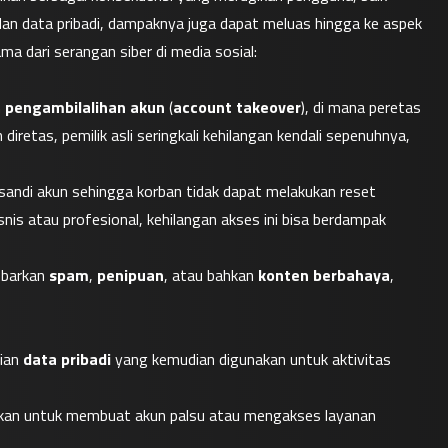
 dan data pribadi, dampaknya juga dapat meluas hingga ke aspek 
a dari serangan siber di media sosial:
 
pengambilalihan akun
 (
account takeover
), di mana peretas 
etas, pemilik asli seringkali kehilangan kendali sepenuhnya, 
andi akun sehingga korban tidak dapat melakukan reset 
nis atau profesional, kehilangan akses ini bisa berdampak 
ebarkan 
spam
, 
penipuan
, atau bahkan 
konten berbahaya
, 
ian 
data pribadi
 yang kemudian digunakan untuk aktivitas 
akan untuk membuat akun palsu atau mengakses layanan 