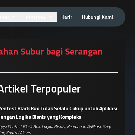
anan
Informasi
Karir
Hubungi Kami
ahan Subur bagi Serangan
Artikel Terpopuler
entest Black Box Tidak Selalu Cukup untuk Aplikasi
dengan Logika Bisnis yang Kompleks
ags:
Pentest Black Box
,
Logika Bisnis
,
Keamanan Aplikasi
,
Grey
ox
,
Kontrol Akses