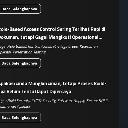
Baca Selengkapnya
ole-Based Access Control Sering Terlihat Rapi di
Dokumen, tetapi Gagal Mengikuti Operasional
Nyata
ags:
Role Based
,
Kontrol Akses
,
Privilege Creep
,
Keamanan
plikasi
,
Penetration Testing
Baca Selengkapnya
plikasi Anda Mungkin Aman, tetapi Proses Build-
nya Belum Tentu Dapat Dipercaya
ags:
Build Security
,
CI/CD Security
,
Software Supply
,
Secure SDLC
,
eamanan Aplikasi
Baca Selengkapnya