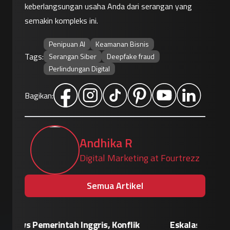
keberlangsungan usaha Anda dari serangan yang 
semakin kompleks ini.
Penipuan AI
Keamanan Bisnis
Tags:
Serangan Siber
Deepfake fraud
Perlindungan Digital
Bagikan:
Andhika R
Digital Marketing at Fourtrezz
Semua Artikel
Eskalasi Perang Teknologi, China
Patroli 