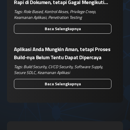
Rapi di Dokumen, tetapi Gagal Mengikuti
Operasional Nyata
Tags:
Role Based
,
Kontrol Akses
,
Privilege Creep
,
Keamanan Aplikasi
,
Penetration Testing
Baca Selengkapnya
Aplikasi Anda Mungkin Aman, tetapi Proses
Build-nya Belum Tentu Dapat Dipercaya
Tags:
Build Security
,
CI/CD Security
,
Software Supply
,
Secure SDLC
,
Keamanan Aplikasi
Baca Selengkapnya