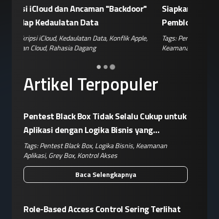
or"
Siapkan Retaliasi Terhadap Kebijakan
Kampany
Pemblokiran Robot dan Inverter oleh AS
Jelang 
ple
,
Tags:
Perang Teknologi
,
Kebijakan AS
,
Retaliasi China
,
Tags:
Disin
Keamanan IoT
,
Risiko Pasok
Hoaks
,
Ris
Artikel Terpopuler
Pentest Black Box Tidak Selalu Cukup untuk
Aplikasi dengan Logika Bisnis yang
Kompleks
Tags:
Pentest Black Box
,
Logika Bisnis
,
Keamanan
Aplikasi
,
Grey Box
,
Kontrol Akses
Baca Selengkapnya
Role-Based Access Control Sering Terlihat