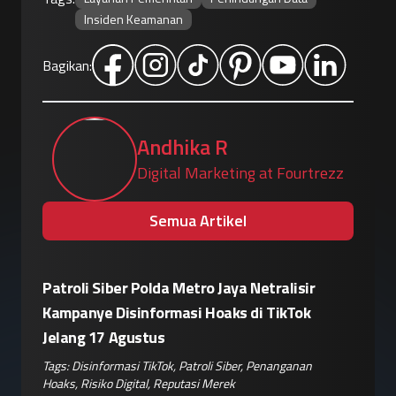
Insiden Keamanan
Bagikan:
Andhika R
Digital Marketing at Fourtrezz
Semua Artikel
Patroli Siber Polda Metro Jaya Netralisir
Apple vs
Kampanye Disinformasi Hoaks di TikTok
Enkrips
is
Jelang 17 Agustus
Terhada
Tags:
Disinformasi TikTok
,
Patroli Siber
,
Penanganan
Tags:
Enkri
Hoaks
,
Risiko Digital
,
Reputasi Merek
Keamanan 
er
,