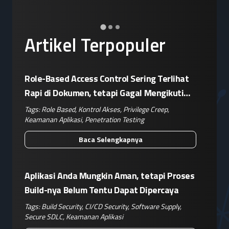
Artikel Terpopuler
Role-Based Access Control Sering Terlihat
Rapi di Dokumen, tetapi Gagal Mengikuti
Operasional Nyata
Tags:
Role Based
,
Kontrol Akses
,
Privilege Creep
,
Keamanan Aplikasi
,
Penetration Testing
Baca Selengkapnya
Aplikasi Anda Mungkin Aman, tetapi Proses
Build-nya Belum Tentu Dapat Dipercaya
Tags:
Build Security
,
CI/CD Security
,
Software Supply
,
Secure SDLC
,
Keamanan Aplikasi