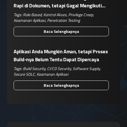
Rapi di Dokumen, tetapi Gagal Mengikuti
Operasional Nyata
Tags:
Role Based
,
Kontrol Akses
,
Privilege Creep
,
Keamanan Aplikasi
,
Penetration Testing
Baca Selengkapnya
Aplikasi Anda Mungkin Aman, tetapi Proses
Build-nya Belum Tentu Dapat Dipercaya
Tags:
Build Security
,
CI/CD Security
,
Software Supply
,
Secure SDLC
,
Keamanan Aplikasi
Baca Selengkapnya