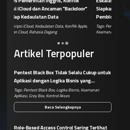
Eskalasi Perang Teknologi, China
Patroli 
or"
Siapkan Retaliasi Terhadap Kebijakan
Kampany
Pemblokiran Robot dan Inverter oleh AS
Jelang 
ple
,
Tags:
Perang Teknologi
,
Kebijakan AS
,
Retaliasi China
,
Tags:
Disin
Keamanan IoT
,
Risiko Pasok
Hoaks
,
Ris
Artikel Terpopuler
Pentest Black Box Tidak Selalu Cukup untuk
Aplikasi dengan Logika Bisnis yang
Kompleks
Tags:
Pentest Black Box
,
Logika Bisnis
,
Keamanan
Aplikasi
,
Grey Box
,
Kontrol Akses
Baca Selengkapnya
Role-Based Access Control Sering Terlihat