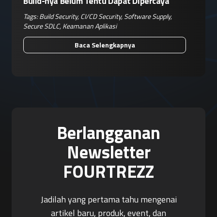
Build-nya Belum Tentu Dapat Dipercaya
Tags:
Build Security
,
CI/CD Security
,
Software Supply
,
Secure SDLC
,
Keamanan Aplikasi
Baca Selengkapnya
Berlangganan
Newsletter
FOURTREZZ
Jadilah yang pertama tahu mengenai
artikel baru, produk, event, dan