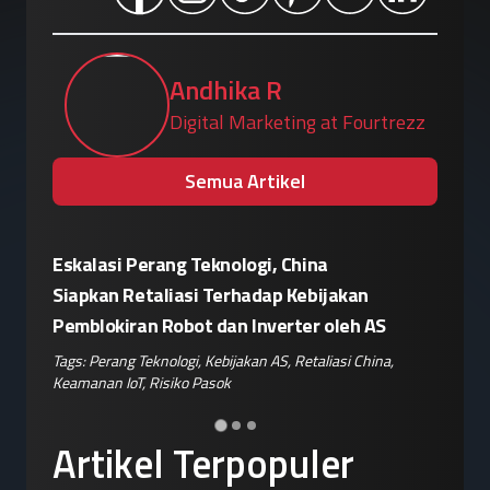
Andhika R
Digital Marketing at Fourtrezz
Semua Artikel
Eskalasi Perang Teknologi, China
Patroli 
or"
Siapkan Retaliasi Terhadap Kebijakan
Kampany
Pemblokiran Robot dan Inverter oleh AS
Jelang 
ple
,
Tags:
Perang Teknologi
,
Kebijakan AS
,
Retaliasi China
,
Tags:
Disin
Keamanan IoT
,
Risiko Pasok
Hoaks
,
Ris
Artikel Terpopuler