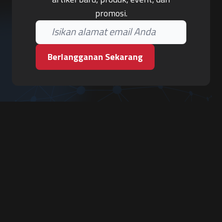
promosi.
Berlangganan Sekarang
PT. Tiga Pilar Keamanan
Grha Karya Jody - Lantai 3
Jl. Cempaka Baru No.09, Karang Asem, Condongcatur