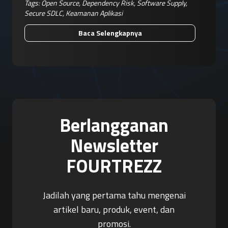
Adalah Keputusan Risiko Bisnis
Tags:
Open Source
,
Dependency Risk
,
Software Supply
,
Secure SDLC
,
Keamanan Aplikasi
Baca Selengkapnya
Berlangganan
Newsletter
FOURTREZZ
Jadilah yang pertama tahu mengenai
artikel baru, produk, event, dan
promosi.