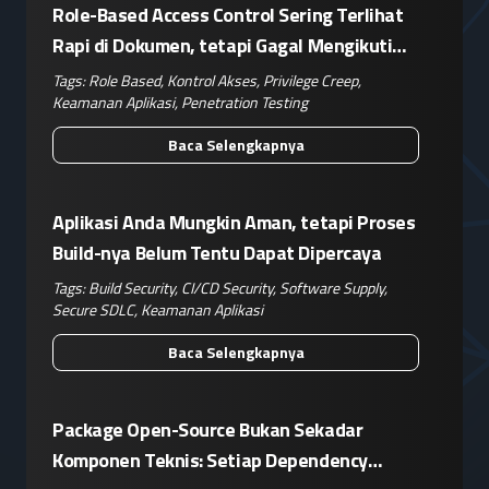
Role-Based Access Control Sering Terlihat
Rapi di Dokumen, tetapi Gagal Mengikuti
Operasional Nyata
Tags:
Role Based
,
Kontrol Akses
,
Privilege Creep
,
Keamanan Aplikasi
,
Penetration Testing
Baca Selengkapnya
Aplikasi Anda Mungkin Aman, tetapi Proses
Build-nya Belum Tentu Dapat Dipercaya
Tags:
Build Security
,
CI/CD Security
,
Software Supply
,
Secure SDLC
,
Keamanan Aplikasi
Baca Selengkapnya
Package Open-Source Bukan Sekadar
Komponen Teknis: Setiap Dependency